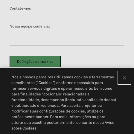
Contate-nos
Nossa equipe comercial
Definições de cookies
Disclaimers Legais
Termos de Uso
Aviso de Cookies
Nós e nossos parceiros utilizamos cookies e ferramentas
Política de Privacidade
Portal de privacidade do cliente (em inglês)
semelhantes (“Cookies”) conforme necessário para
Não Venda Minhas Informações Pessoais
© 2026 S&P Global
fornecer serviços digitais e operar nosso site, bem como
para finalidades “opcionais” relacionadas a
funcionalidade, desempenho (incluindo análise de dados)
e publicidade direcionada. Para aceitar, rejeitar ou
modificar suas configurações de cookies, utilize os
botões neste banner. Para mais informações ou para
alterar sua escolha posteriormente, consulte nosso Aviso
sobre Cookies.