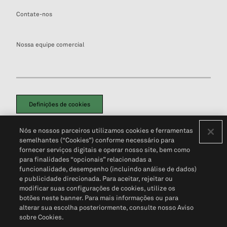
Contate-nos
Nossa equipe comercial
Definições de cookies
Disclaimers Legais
Termos de Uso
Aviso de Cookies
Nós e nossos parceiros utilizamos cookies e ferramentas
Política de Privacidade
Portal de privacidade do cliente (em inglês)
semelhantes (“Cookies”) conforme necessário para
Não Venda Minhas Informações Pessoais
© 2026 S&P Global
fornecer serviços digitais e operar nosso site, bem como
para finalidades “opcionais” relacionadas a
funcionalidade, desempenho (incluindo análise de dados)
e publicidade direcionada. Para aceitar, rejeitar ou
modificar suas configurações de cookies, utilize os
botões neste banner. Para mais informações ou para
alterar sua escolha posteriormente, consulte nosso Aviso
sobre Cookies.