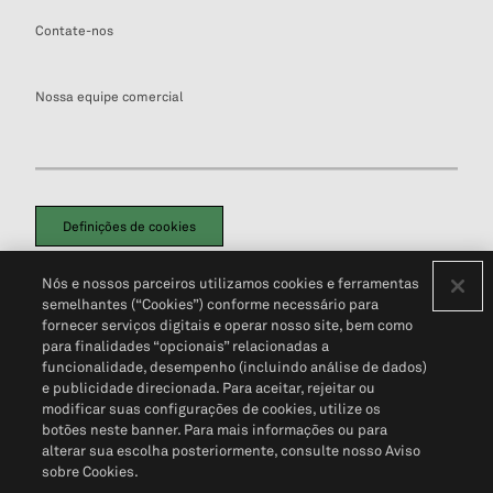
Contate-nos
Nossa equipe comercial
Definições de cookies
Disclaimers Legais
Termos de Uso
Aviso de Cookies
Nós e nossos parceiros utilizamos cookies e ferramentas
Política de Privacidade
Portal de privacidade do cliente (em inglês)
semelhantes (“Cookies”) conforme necessário para
Não Venda Minhas Informações Pessoais
© 2026 S&P Global
fornecer serviços digitais e operar nosso site, bem como
para finalidades “opcionais” relacionadas a
funcionalidade, desempenho (incluindo análise de dados)
e publicidade direcionada. Para aceitar, rejeitar ou
modificar suas configurações de cookies, utilize os
botões neste banner. Para mais informações ou para
alterar sua escolha posteriormente, consulte nosso Aviso
sobre Cookies.