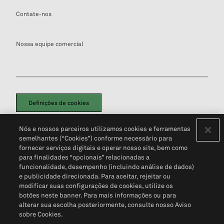
Contate-nos
Nossa equipe comercial
Definições de cookies
Disclaimers Legais
Termos de Uso
Aviso de Cookies
Nós e nossos parceiros utilizamos cookies e ferramentas
Política de Privacidade
Portal de privacidade do cliente (em inglês)
semelhantes (“Cookies”) conforme necessário para
Não Venda Minhas Informações Pessoais
© 2026 S&P Global
fornecer serviços digitais e operar nosso site, bem como
para finalidades “opcionais” relacionadas a
funcionalidade, desempenho (incluindo análise de dados)
e publicidade direcionada. Para aceitar, rejeitar ou
modificar suas configurações de cookies, utilize os
botões neste banner. Para mais informações ou para
alterar sua escolha posteriormente, consulte nosso Aviso
sobre Cookies.