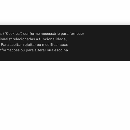
s (“Cookies”) conforme necessário para fornecer
ionais” relacionadas a funcionalidade,
ara aceitar, rejeitar ou modificar suas
informações ou para alterar sua escolha
Siga-nos