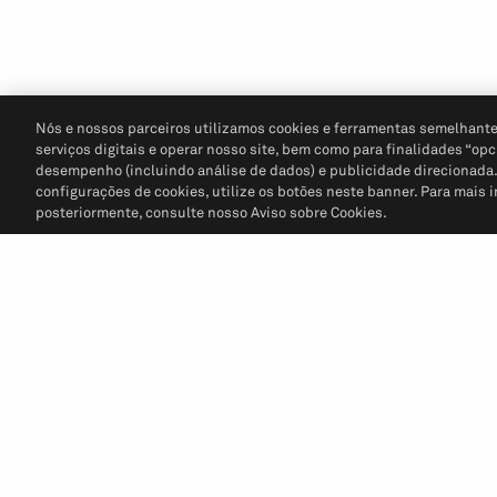
Nós e nossos parceiros utilizamos cookies e ferramentas semelhante
serviços digitais e operar nosso site, bem como para finalidades “opc
desempenho (incluindo análise de dados) e publicidade direcionada. P
configurações de cookies, utilize os botões neste banner. Para mais 
posteriormente, consulte nosso Aviso sobre Cookies.