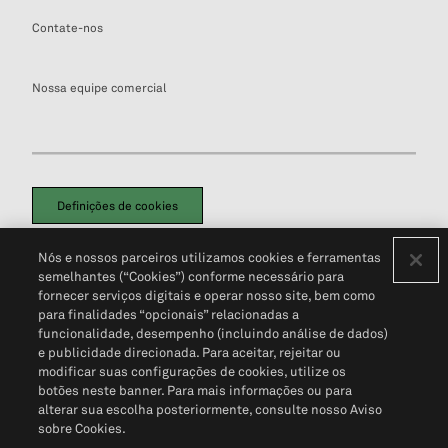
Contate-nos
Nossa equipe comercial
Definições de cookies
Disclaimers Legais
Termos de Uso
Aviso de Cookies
Nós e nossos parceiros utilizamos cookies e ferramentas
Política de Privacidade
Portal de privacidade do cliente (em inglês)
semelhantes (“Cookies”) conforme necessário para
Não Venda Minhas Informações Pessoais
© 2026 S&P Global
fornecer serviços digitais e operar nosso site, bem como
para finalidades “opcionais” relacionadas a
funcionalidade, desempenho (incluindo análise de dados)
e publicidade direcionada. Para aceitar, rejeitar ou
modificar suas configurações de cookies, utilize os
botões neste banner. Para mais informações ou para
alterar sua escolha posteriormente, consulte nosso Aviso
sobre Cookies.