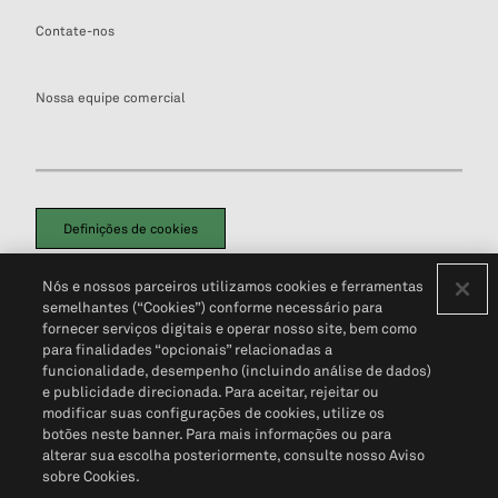
Contate-nos
Nossa equipe comercial
Definições de cookies
Disclaimers Legais
Termos de Uso
Aviso de Cookies
Nós e nossos parceiros utilizamos cookies e ferramentas
Política de Privacidade
Portal de privacidade do cliente (em inglês)
semelhantes (“Cookies”) conforme necessário para
Não Venda Minhas Informações Pessoais
© 2026 S&P Global
fornecer serviços digitais e operar nosso site, bem como
para finalidades “opcionais” relacionadas a
funcionalidade, desempenho (incluindo análise de dados)
e publicidade direcionada. Para aceitar, rejeitar ou
modificar suas configurações de cookies, utilize os
botões neste banner. Para mais informações ou para
alterar sua escolha posteriormente, consulte nosso Aviso
sobre Cookies.