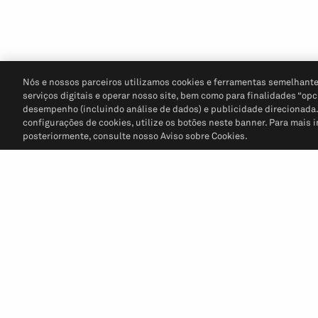
Nós e nossos parceiros utilizamos cookies e ferramentas semelhante
serviços digitais e operar nosso site, bem como para finalidades “opc
desempenho (incluindo análise de dados) e publicidade direcionada. P
configurações de cookies, utilize os botões neste banner. Para mais 
posteriormente, consulte nosso Aviso sobre Cookies.