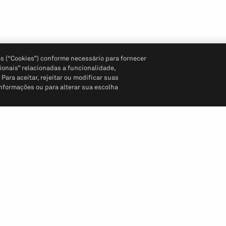
s (“Cookies”) conforme necessário para fornecer
ionais” relacionadas a funcionalidade,
ara aceitar, rejeitar ou modificar suas
informações ou para alterar sua escolha
Siga-nos