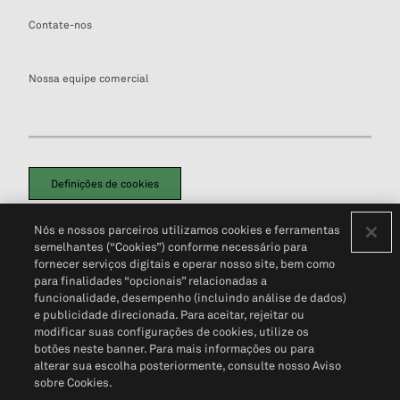
Contate-nos
Nossa equipe comercial
Definições de cookies
Disclaimers Legais
Termos de Uso
Aviso de Cookies
Nós e nossos parceiros utilizamos cookies e ferramentas
Política de Privacidade
Portal de privacidade do cliente (em inglês)
semelhantes (“Cookies”) conforme necessário para
Não Venda Minhas Informações Pessoais
© 2026 S&P Global
fornecer serviços digitais e operar nosso site, bem como
para finalidades “opcionais” relacionadas a
funcionalidade, desempenho (incluindo análise de dados)
e publicidade direcionada. Para aceitar, rejeitar ou
modificar suas configurações de cookies, utilize os
botões neste banner. Para mais informações ou para
alterar sua escolha posteriormente, consulte nosso Aviso
sobre Cookies.