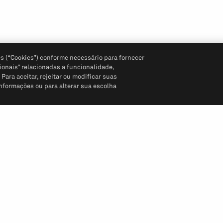
s (“Cookies”) conforme necessário para fornecer
ionais” relacionadas a funcionalidade,
ara aceitar, rejeitar ou modificar suas
informações ou para alterar sua escolha
Siga-nos