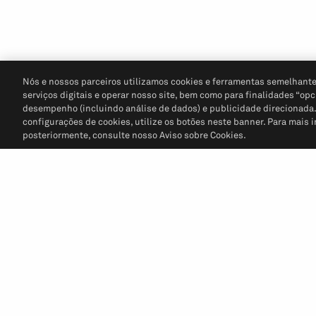
Nós e nossos parceiros utilizamos cookies e ferramentas semelhante
serviços digitais e operar nosso site, bem como para finalidades “opc
desempenho (incluindo análise de dados) e publicidade direcionada. P
configurações de cookies, utilize os botões neste banner. Para mais 
posteriormente, consulte nosso Aviso sobre Cookies.