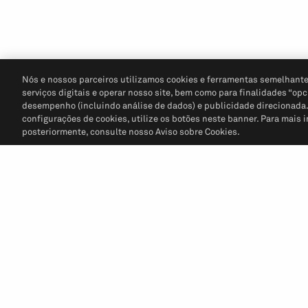
Nós e nossos parceiros utilizamos cookies e ferramentas semelhante
serviços digitais e operar nosso site, bem como para finalidades “opc
desempenho (incluindo análise de dados) e publicidade direcionada. P
configurações de cookies, utilize os botões neste banner. Para mais 
posteriormente, consulte nosso Aviso sobre Cookies.