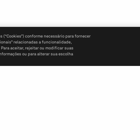
s (“Cookies”) conforme necessário para fornecer
ionais” relacionadas a funcionalidade,
ara aceitar, rejeitar ou modificar suas
informações ou para alterar sua escolha
Siga-nos