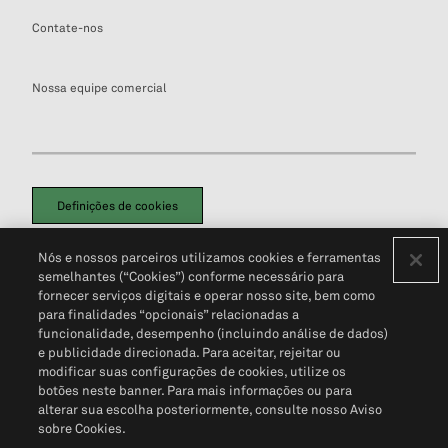
Contate-nos
Nossa equipe comercial
Definições de cookies
Disclaimers Legais
Termos de Uso
Aviso de Cookies
Nós e nossos parceiros utilizamos cookies e ferramentas
Política de Privacidade
Portal de privacidade do cliente (em inglês)
semelhantes (“Cookies”) conforme necessário para
Não Venda Minhas Informações Pessoais
© 2026 S&P Global
fornecer serviços digitais e operar nosso site, bem como
para finalidades “opcionais” relacionadas a
funcionalidade, desempenho (incluindo análise de dados)
e publicidade direcionada. Para aceitar, rejeitar ou
modificar suas configurações de cookies, utilize os
botões neste banner. Para mais informações ou para
alterar sua escolha posteriormente, consulte nosso Aviso
sobre Cookies.