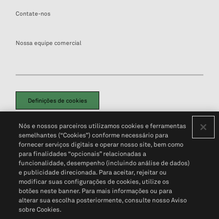
Contate-nos
Nossa equipe comercial
Definições de cookies
Disclaimers Legais
Termos de Uso
Aviso de Cookies
Nós e nossos parceiros utilizamos cookies e ferramentas
Política de Privacidade
Portal de privacidade do cliente (em inglês)
semelhantes (“Cookies”) conforme necessário para
Não Venda Minhas Informações Pessoais
© 2026 S&P Global
fornecer serviços digitais e operar nosso site, bem como
para finalidades “opcionais” relacionadas a
funcionalidade, desempenho (incluindo análise de dados)
e publicidade direcionada. Para aceitar, rejeitar ou
modificar suas configurações de cookies, utilize os
botões neste banner. Para mais informações ou para
alterar sua escolha posteriormente, consulte nosso Aviso
sobre Cookies.