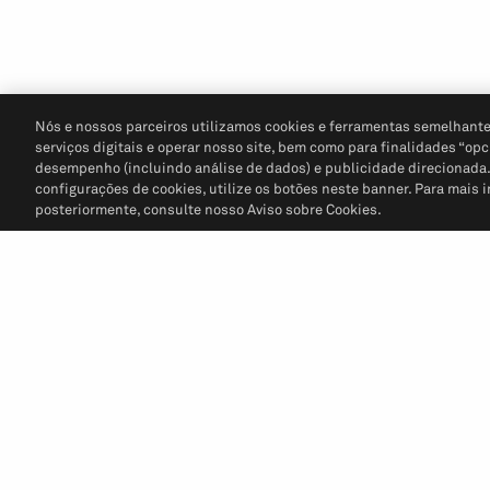
Nós e nossos parceiros utilizamos cookies e ferramentas semelhante
serviços digitais e operar nosso site, bem como para finalidades “opc
desempenho (incluindo análise de dados) e publicidade direcionada. P
configurações de cookies, utilize os botões neste banner. Para mais 
posteriormente, consulte nosso Aviso sobre Cookies.