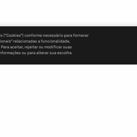
s (“Cookies”) conforme necessário para fornecer
ionais” relacionadas a funcionalidade,
ara aceitar, rejeitar ou modificar suas
informações ou para alterar sua escolha
Siga-nos