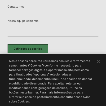
Contate-nos
Nossa equipe comercial
Definições de cookies
Disclaimers Legais
Termos de Uso
Aviso de Cookies
Nós e nossos parceiros utilizamos cookies e ferramentas
Política de Privacidade
Portal de privacidade do cliente (em inglês)
semelhantes (“Cookies”) conforme necessário para
Não Venda Minhas Informações Pessoais
© 2026 S&P Global
fornecer serviços digitais e operar nosso site, bem como
para finalidades “opcionais” relacionadas a
funcionalidade, desempenho (incluindo análise de dados)
e publicidade direcionada. Para aceitar, rejeitar ou
modificar suas configurações de cookies, utilize os
botões neste banner. Para mais informações ou para
alterar sua escolha posteriormente, consulte nosso Aviso
sobre Cookies.