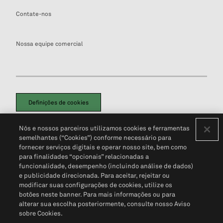
Contate-nos
Nossa equipe comercial
Definições de cookies
Disclaimers Legais
Termos de Uso
Aviso de Cookies
Nós e nossos parceiros utilizamos cookies e ferramentas
Política de Privacidade
Portal de privacidade do cliente (em inglês)
semelhantes (“Cookies”) conforme necessário para
Não Venda Minhas Informações Pessoais
© 2026 S&P Global
fornecer serviços digitais e operar nosso site, bem como
para finalidades “opcionais” relacionadas a
funcionalidade, desempenho (incluindo análise de dados)
e publicidade direcionada. Para aceitar, rejeitar ou
modificar suas configurações de cookies, utilize os
botões neste banner. Para mais informações ou para
alterar sua escolha posteriormente, consulte nosso Aviso
sobre Cookies.