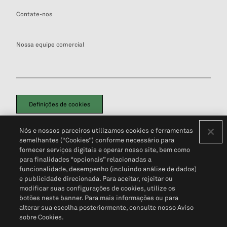
Contate-nos
Nossa equipe comercial
Definições de cookies
Disclaimers Legais
Termos de Uso
Aviso de Cookies
Nós e nossos parceiros utilizamos cookies e ferramentas
Política de Privacidade
Portal de privacidade do cliente (em inglês)
semelhantes (“Cookies”) conforme necessário para
Não Venda Minhas Informações Pessoais
© 2026 S&P Global
fornecer serviços digitais e operar nosso site, bem como
para finalidades “opcionais” relacionadas a
funcionalidade, desempenho (incluindo análise de dados)
e publicidade direcionada. Para aceitar, rejeitar ou
modificar suas configurações de cookies, utilize os
botões neste banner. Para mais informações ou para
alterar sua escolha posteriormente, consulte nosso Aviso
sobre Cookies.