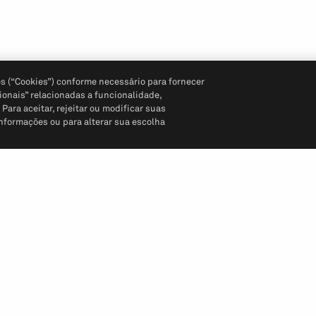
s (“Cookies”) conforme necessário para fornecer
ionais” relacionadas a funcionalidade,
ara aceitar, rejeitar ou modificar suas
informações ou para alterar sua escolha
Siga-nos