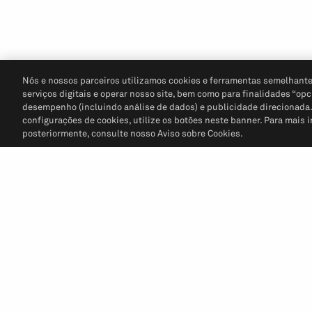
Nós e nossos parceiros utilizamos cookies e ferramentas semelhante
serviços digitais e operar nosso site, bem como para finalidades “opc
desempenho (incluindo análise de dados) e publicidade direcionada. P
configurações de cookies, utilize os botões neste banner. Para mais 
posteriormente, consulte nosso Aviso sobre Cookies.