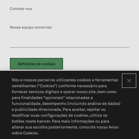
Contate-nos
Nossa equipe comercial
Definições de cookies
Disclaimers Legais
Termos de Uso
Aviso de Cookies
Nós e nossos parceiros utilizamos cookies e ferramentas
Política de Privacidade
Portal de privacidade do cliente (em inglês)
semelhantes (“Cookies”) conforme necessário para
Não Venda Minhas Informações Pessoais
© 2026 S&P Global
fornecer serviços digitais e operar nosso site, bem como
para finalidades “opcionais” relacionadas a
funcionalidade, desempenho (incluindo análise de dados)
e publicidade direcionada. Para aceitar, rejeitar ou
modificar suas configurações de cookies, utilize os
botões neste banner. Para mais informações ou para
alterar sua escolha posteriormente, consulte nosso Aviso
sobre Cookies.