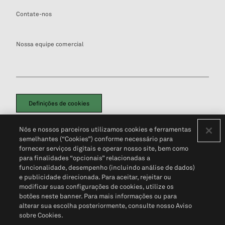
Contate-nos
Nossa equipe comercial
Definições de cookies
Disclaimers Legais
Termos de Uso
Aviso de Cookies
Nós e nossos parceiros utilizamos cookies e ferramentas
Política de Privacidade
Portal de privacidade do cliente (em inglês)
semelhantes (“Cookies”) conforme necessário para
Não Venda Minhas Informações Pessoais
© 2026 S&P Global
fornecer serviços digitais e operar nosso site, bem como
para finalidades “opcionais” relacionadas a
funcionalidade, desempenho (incluindo análise de dados)
e publicidade direcionada. Para aceitar, rejeitar ou
modificar suas configurações de cookies, utilize os
botões neste banner. Para mais informações ou para
alterar sua escolha posteriormente, consulte nosso Aviso
sobre Cookies.