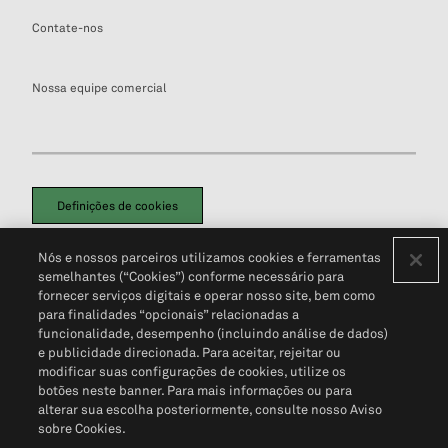
Contate-nos
Nossa equipe comercial
Definições de cookies
Disclaimers Legais
Termos de Uso
Aviso de Cookies
Nós e nossos parceiros utilizamos cookies e ferramentas
Política de Privacidade
Portal de privacidade do cliente (em inglês)
semelhantes (“Cookies”) conforme necessário para
Não Venda Minhas Informações Pessoais
© 2026 S&P Global
fornecer serviços digitais e operar nosso site, bem como
para finalidades “opcionais” relacionadas a
funcionalidade, desempenho (incluindo análise de dados)
e publicidade direcionada. Para aceitar, rejeitar ou
modificar suas configurações de cookies, utilize os
botões neste banner. Para mais informações ou para
alterar sua escolha posteriormente, consulte nosso Aviso
sobre Cookies.