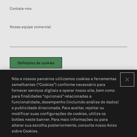
Contate-nos
Nossa equipe comercial
Definições de cookies
Disclaimers Legais
Termos de Uso
Aviso de Cookies
Nós e nossos parceiros utilizamos cookies e ferramentas
Política de Privacidade
Portal de privacidade do cliente (em inglês)
semelhantes (“Cookies”) conforme necessário para
Não Venda Minhas Informações Pessoais
© 2026 S&P Global
fornecer serviços digitais e operar nosso site, bem como
para finalidades “opcionais” relacionadas a
funcionalidade, desempenho (incluindo análise de dados)
e publicidade direcionada. Para aceitar, rejeitar ou
modificar suas configurações de cookies, utilize os
botões neste banner. Para mais informações ou para
alterar sua escolha posteriormente, consulte nosso Aviso
sobre Cookies.