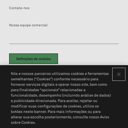
Contate-nos
Nossa equipe comercial
Definições de cookies
Disclaimers Legais
Termos de Uso
Aviso de Cookies
Nós e nossos parceiros utilizamos cookies e ferramentas
Política de Privacidade
Portal de privacidade do cliente (em inglês)
semelhantes (“Cookies”) conforme necessário para
Não Venda Minhas Informações Pessoais
© 2026 S&P Global
fornecer serviços digitais e operar nosso site, bem como
para finalidades “opcionais” relacionadas a
funcionalidade, desempenho (incluindo análise de dados)
e publicidade direcionada. Para aceitar, rejeitar ou
modificar suas configurações de cookies, utilize os
botões neste banner. Para mais informações ou para
alterar sua escolha posteriormente, consulte nosso Aviso
sobre Cookies.