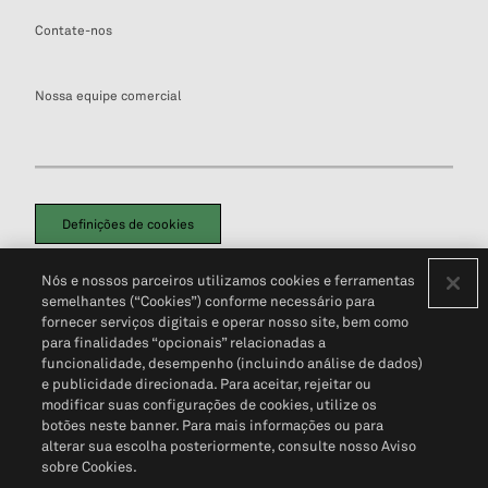
Contate-nos
Nossa equipe comercial
Definições de cookies
Disclaimers Legais
Termos de Uso
Aviso de Cookies
Nós e nossos parceiros utilizamos cookies e ferramentas
Política de Privacidade
Portal de privacidade do cliente (em inglês)
semelhantes (“Cookies”) conforme necessário para
Não Venda Minhas Informações Pessoais
© 2026 S&P Global
fornecer serviços digitais e operar nosso site, bem como
para finalidades “opcionais” relacionadas a
funcionalidade, desempenho (incluindo análise de dados)
e publicidade direcionada. Para aceitar, rejeitar ou
modificar suas configurações de cookies, utilize os
botões neste banner. Para mais informações ou para
alterar sua escolha posteriormente, consulte nosso Aviso
sobre Cookies.