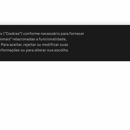
s (“Cookies”) conforme necessário para fornecer
ionais” relacionadas a funcionalidade,
ara aceitar, rejeitar ou modificar suas
informações ou para alterar sua escolha
Siga-nos