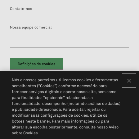
Contate-nos
Nossa equipe comercial
Definições de cookies
Disclaimers Legais
Termos de Uso
Aviso de Cookies
Nós e nossos parceiros utilizamos cookies e ferramentas
Política de Privacidade
Portal de privacidade do cliente (em inglês)
semelhantes (“Cookies”) conforme necessário para
Não Venda Minhas Informações Pessoais
© 2026 S&P Global
fornecer serviços digitais e operar nosso site, bem como
para finalidades “opcionais” relacionadas a
funcionalidade, desempenho (incluindo análise de dados)
e publicidade direcionada. Para aceitar, rejeitar ou
modificar suas configurações de cookies, utilize os
botões neste banner. Para mais informações ou para
alterar sua escolha posteriormente, consulte nosso Aviso
sobre Cookies.