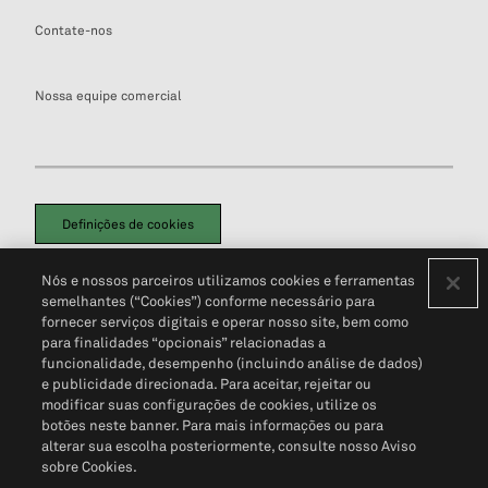
Contate-nos
Nossa equipe comercial
Definições de cookies
Disclaimers Legais
Termos de Uso
Aviso de Cookies
Nós e nossos parceiros utilizamos cookies e ferramentas
Política de Privacidade
Portal de privacidade do cliente (em inglês)
semelhantes (“Cookies”) conforme necessário para
Não Venda Minhas Informações Pessoais
© 2026 S&P Global
fornecer serviços digitais e operar nosso site, bem como
para finalidades “opcionais” relacionadas a
funcionalidade, desempenho (incluindo análise de dados)
e publicidade direcionada. Para aceitar, rejeitar ou
modificar suas configurações de cookies, utilize os
botões neste banner. Para mais informações ou para
alterar sua escolha posteriormente, consulte nosso Aviso
sobre Cookies.