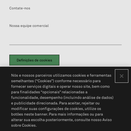
Contate-nos
Nossa equipe comercial
Definições de cookies
Disclaimers Legais
Termos de Uso
Aviso de Cookies
Nós e nossos parceiros utilizamos cookies e ferramentas
Política de Privacidade
Portal de privacidade do cliente (em inglês)
semelhantes (“Cookies”) conforme necessário para
Não Venda Minhas Informações Pessoais
© 2026 S&P Global
fornecer serviços digitais e operar nosso site, bem como
para finalidades “opcionais” relacionadas a
funcionalidade, desempenho (incluindo análise de dados)
e publicidade direcionada. Para aceitar, rejeitar ou
modificar suas configurações de cookies, utilize os
botões neste banner. Para mais informações ou para
alterar sua escolha posteriormente, consulte nosso Aviso
sobre Cookies.