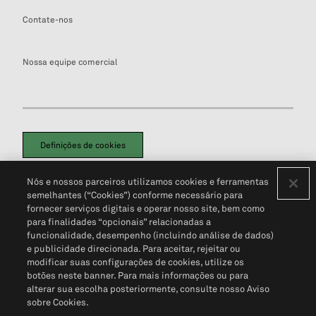
Contate-nos
Nossa equipe comercial
Definições de cookies
Disclaimers Legais
Termos de Uso
Aviso de Cookies
Nós e nossos parceiros utilizamos cookies e ferramentas
Política de Privacidade
Portal de privacidade do cliente (em inglês)
semelhantes (“Cookies”) conforme necessário para
Não Venda Minhas Informações Pessoais
© 2026 S&P Global
fornecer serviços digitais e operar nosso site, bem como
para finalidades “opcionais” relacionadas a
funcionalidade, desempenho (incluindo análise de dados)
e publicidade direcionada. Para aceitar, rejeitar ou
modificar suas configurações de cookies, utilize os
botões neste banner. Para mais informações ou para
alterar sua escolha posteriormente, consulte nosso Aviso
sobre Cookies.