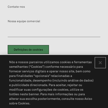
Contate-nos
Nossa equipe comercial
Definições de cookies
Disclaimers Legais
Termos de Uso
Aviso de Cookies
Nós e nossos parceiros utilizamos cookies e ferramentas
Política de Privacidade
Portal de privacidade do cliente (em inglês)
semelhantes (“Cookies”) conforme necessário para
Não Venda Minhas Informações Pessoais
© 2026 S&P Global
fornecer serviços digitais e operar nosso site, bem como
para finalidades “opcionais” relacionadas a
funcionalidade, desempenho (incluindo análise de dados)
e publicidade direcionada. Para aceitar, rejeitar ou
modificar suas configurações de cookies, utilize os
botões neste banner. Para mais informações ou para
alterar sua escolha posteriormente, consulte nosso Aviso
sobre Cookies.