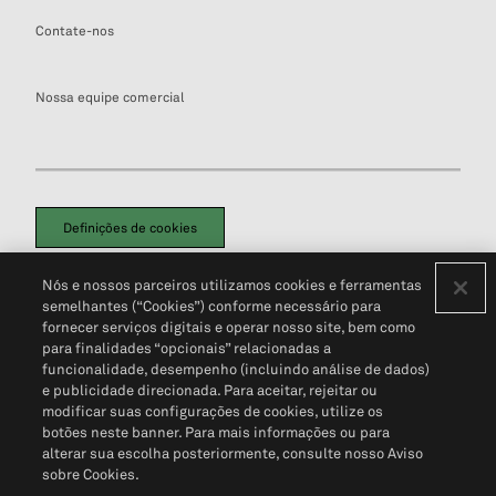
Contate-nos
Nossa equipe comercial
Definições de cookies
Disclaimers Legais
Termos de Uso
Aviso de Cookies
Nós e nossos parceiros utilizamos cookies e ferramentas
Política de Privacidade
Portal de privacidade do cliente (em inglês)
semelhantes (“Cookies”) conforme necessário para
Não Venda Minhas Informações Pessoais
© 2026 S&P Global
fornecer serviços digitais e operar nosso site, bem como
para finalidades “opcionais” relacionadas a
funcionalidade, desempenho (incluindo análise de dados)
e publicidade direcionada. Para aceitar, rejeitar ou
modificar suas configurações de cookies, utilize os
botões neste banner. Para mais informações ou para
alterar sua escolha posteriormente, consulte nosso Aviso
sobre Cookies.