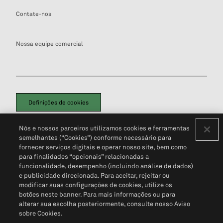
Contate-nos
Nossa equipe comercial
Definições de cookies
Disclaimers Legais
Termos de Uso
Aviso de Cookies
Nós e nossos parceiros utilizamos cookies e ferramentas
Política de Privacidade
Portal de privacidade do cliente (em inglês)
semelhantes (“Cookies”) conforme necessário para
Não Venda Minhas Informações Pessoais
© 2026 S&P Global
fornecer serviços digitais e operar nosso site, bem como
para finalidades “opcionais” relacionadas a
funcionalidade, desempenho (incluindo análise de dados)
e publicidade direcionada. Para aceitar, rejeitar ou
modificar suas configurações de cookies, utilize os
botões neste banner. Para mais informações ou para
alterar sua escolha posteriormente, consulte nosso Aviso
sobre Cookies.