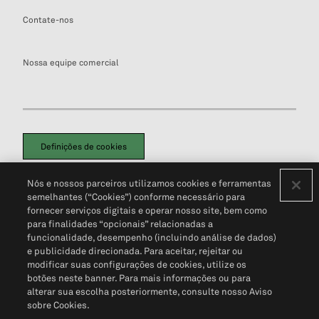
Contate-nos
Nossa equipe comercial
Definições de cookies
Disclaimers Legais
Termos de Uso
Aviso de Cookies
Nós e nossos parceiros utilizamos cookies e ferramentas
Política de Privacidade
Portal de privacidade do cliente (em inglês)
semelhantes (“Cookies”) conforme necessário para
Não Venda Minhas Informações Pessoais
© 2026 S&P Global
fornecer serviços digitais e operar nosso site, bem como
para finalidades “opcionais” relacionadas a
funcionalidade, desempenho (incluindo análise de dados)
e publicidade direcionada. Para aceitar, rejeitar ou
modificar suas configurações de cookies, utilize os
botões neste banner. Para mais informações ou para
alterar sua escolha posteriormente, consulte nosso Aviso
sobre Cookies.