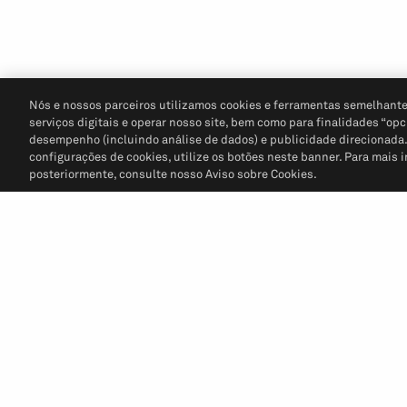
Nós e nossos parceiros utilizamos cookies e ferramentas semelhante
serviços digitais e operar nosso site, bem como para finalidades “opc
desempenho (incluindo análise de dados) e publicidade direcionada. P
configurações de cookies, utilize os botões neste banner. Para mais 
posteriormente, consulte nosso Aviso sobre Cookies.