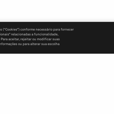
s (“Cookies”) conforme necessário para fornecer
ionais” relacionadas a funcionalidade,
ara aceitar, rejeitar ou modificar suas
informações ou para alterar sua escolha
Siga-nos