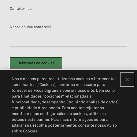
Contate-nos
Nossa equipe comercial
Definições de cookies
Disclaimers Legais
Termos de Uso
Aviso de Cookies
Nós e nossos parceiros utilizamos cookies e ferramentas
Política de Privacidade
Portal de privacidade do cliente (em inglês)
semelhantes (“Cookies”) conforme necessário para
Não Venda Minhas Informações Pessoais
© 2026 S&P Global
fornecer serviços digitais e operar nosso site, bem como
para finalidades “opcionais” relacionadas a
funcionalidade, desempenho (incluindo análise de dados)
e publicidade direcionada. Para aceitar, rejeitar ou
modificar suas configurações de cookies, utilize os
botões neste banner. Para mais informações ou para
alterar sua escolha posteriormente, consulte nosso Aviso
sobre Cookies.