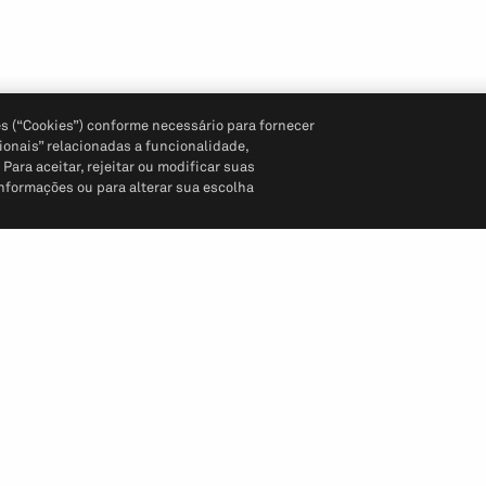
s (“Cookies”) conforme necessário para fornecer
ionais” relacionadas a funcionalidade,
ara aceitar, rejeitar ou modificar suas
informações ou para alterar sua escolha
Siga-nos