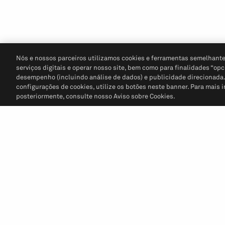
Nós e nossos parceiros utilizamos cookies e ferramentas semelhante
serviços digitais e operar nosso site, bem como para finalidades “opc
desempenho (incluindo análise de dados) e publicidade direcionada. P
configurações de cookies, utilize os botões neste banner. Para mais 
posteriormente, consulte nosso Aviso sobre Cookies.