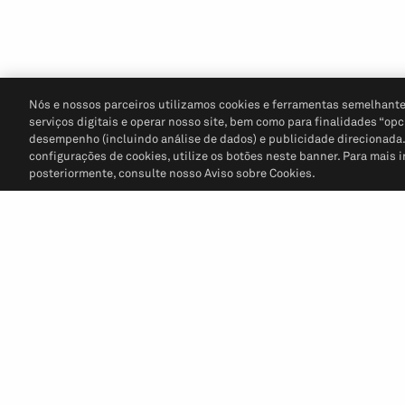
Nós e nossos parceiros utilizamos cookies e ferramentas semelhante
serviços digitais e operar nosso site, bem como para finalidades “opc
desempenho (incluindo análise de dados) e publicidade direcionada. P
configurações de cookies, utilize os botões neste banner. Para mais 
posteriormente, consulte nosso Aviso sobre Cookies.