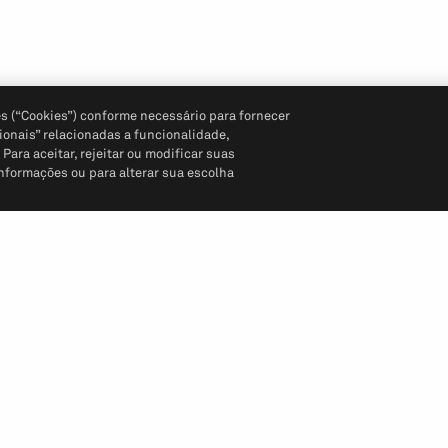
s (“Cookies”) conforme necessário para fornecer
ionais” relacionadas a funcionalidade,
ara aceitar, rejeitar ou modificar suas
informações ou para alterar sua escolha
Siga-nos