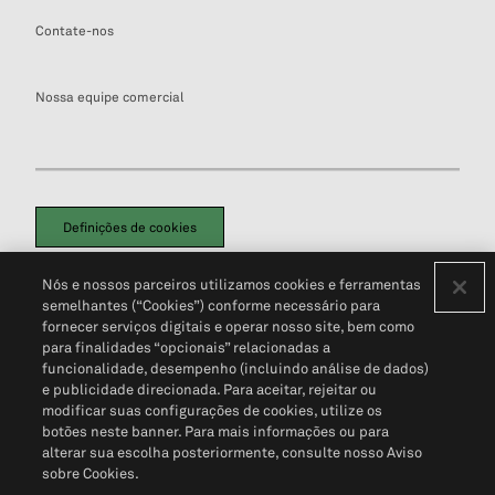
Contate-nos
Nossa equipe comercial
Definições de cookies
Disclaimers Legais
Termos de Uso
Aviso de Cookies
Nós e nossos parceiros utilizamos cookies e ferramentas
Política de Privacidade
Portal de privacidade do cliente (em inglês)
semelhantes (“Cookies”) conforme necessário para
Não Venda Minhas Informações Pessoais
© 2026 S&P Global
fornecer serviços digitais e operar nosso site, bem como
para finalidades “opcionais” relacionadas a
funcionalidade, desempenho (incluindo análise de dados)
e publicidade direcionada. Para aceitar, rejeitar ou
modificar suas configurações de cookies, utilize os
botões neste banner. Para mais informações ou para
alterar sua escolha posteriormente, consulte nosso Aviso
sobre Cookies.