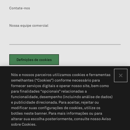
Contate-nos
Nossa equipe comercial
Definições de cookies
Disclaimers Legais
Termos de Uso
Aviso de Cookies
Nós e nossos parceiros utilizamos cookies e ferramentas
Política de Privacidade
Portal de privacidade do cliente (em inglês)
semelhantes (“Cookies”) conforme necessário para
Não Venda Minhas Informações Pessoais
© 2026 S&P Global
fornecer serviços digitais e operar nosso site, bem como
para finalidades “opcionais” relacionadas a
funcionalidade, desempenho (incluindo análise de dados)
e publicidade direcionada. Para aceitar, rejeitar ou
modificar suas configurações de cookies, utilize os
botões neste banner. Para mais informações ou para
alterar sua escolha posteriormente, consulte nosso Aviso
sobre Cookies.