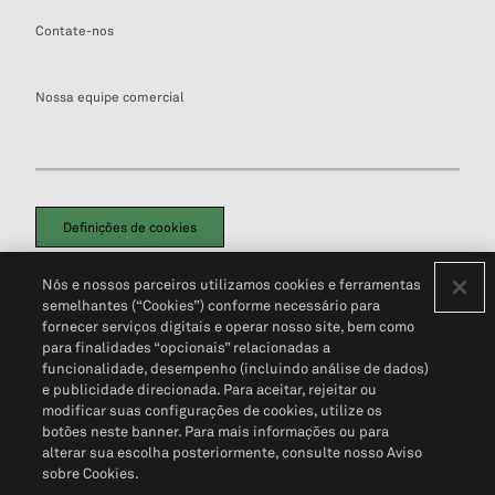
Contate-nos
Nossa equipe comercial
Definições de cookies
Disclaimers Legais
Termos de Uso
Aviso de Cookies
Nós e nossos parceiros utilizamos cookies e ferramentas
Política de Privacidade
Portal de privacidade do cliente (em inglês)
semelhantes (“Cookies”) conforme necessário para
Não Venda Minhas Informações Pessoais
© 2026 S&P Global
fornecer serviços digitais e operar nosso site, bem como
para finalidades “opcionais” relacionadas a
funcionalidade, desempenho (incluindo análise de dados)
e publicidade direcionada. Para aceitar, rejeitar ou
modificar suas configurações de cookies, utilize os
botões neste banner. Para mais informações ou para
alterar sua escolha posteriormente, consulte nosso Aviso
sobre Cookies.