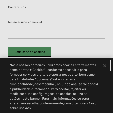
Contate-nos
Nossa equipe comercial
Definições de cookies
Disclaimers Legais
Termos de Uso
Aviso de Cookies
Nós e nossos parceiros utilizamos cookies e ferramentas
Política de Privacidade
Portal de privacidade do cliente (em inglês)
semelhantes (“Cookies”) conforme necessário para
Não Venda Minhas Informações Pessoais
© 2026 S&P Global
fornecer serviços digitais e operar nosso site, bem como
para finalidades “opcionais” relacionadas a
funcionalidade, desempenho (incluindo análise de dados)
e publicidade direcionada. Para aceitar, rejeitar ou
modificar suas configurações de cookies, utilize os
botões neste banner. Para mais informações ou para
alterar sua escolha posteriormente, consulte nosso Aviso
sobre Cookies.