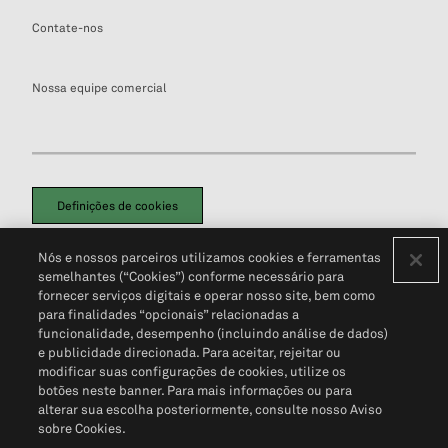
Contate-nos
Nossa equipe comercial
Definições de cookies
Disclaimers Legais
Termos de Uso
Aviso de Cookies
Nós e nossos parceiros utilizamos cookies e ferramentas
Política de Privacidade
Portal de privacidade do cliente (em inglês)
semelhantes (“Cookies”) conforme necessário para
Não Venda Minhas Informações Pessoais
© 2026 S&P Global
fornecer serviços digitais e operar nosso site, bem como
para finalidades “opcionais” relacionadas a
funcionalidade, desempenho (incluindo análise de dados)
e publicidade direcionada. Para aceitar, rejeitar ou
modificar suas configurações de cookies, utilize os
botões neste banner. Para mais informações ou para
alterar sua escolha posteriormente, consulte nosso Aviso
sobre Cookies.