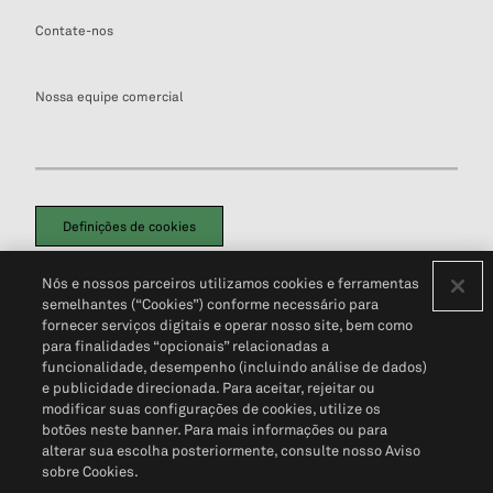
Contate-nos
Nossa equipe comercial
Definições de cookies
Disclaimers Legais
Termos de Uso
Aviso de Cookies
Nós e nossos parceiros utilizamos cookies e ferramentas
Política de Privacidade
Portal de privacidade do cliente (em inglês)
semelhantes (“Cookies”) conforme necessário para
Não Venda Minhas Informações Pessoais
© 2026 S&P Global
fornecer serviços digitais e operar nosso site, bem como
para finalidades “opcionais” relacionadas a
funcionalidade, desempenho (incluindo análise de dados)
e publicidade direcionada. Para aceitar, rejeitar ou
modificar suas configurações de cookies, utilize os
botões neste banner. Para mais informações ou para
alterar sua escolha posteriormente, consulte nosso Aviso
sobre Cookies.