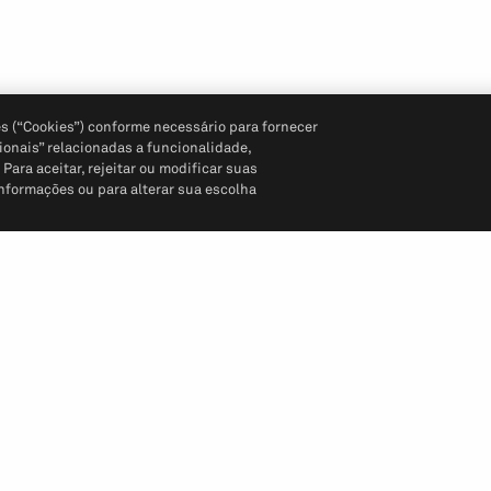
s (“Cookies”) conforme necessário para fornecer
ionais” relacionadas a funcionalidade,
ara aceitar, rejeitar ou modificar suas
informações ou para alterar sua escolha
Siga-nos