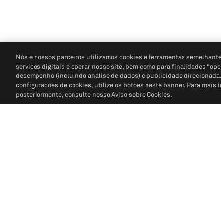
Nós e nossos parceiros utilizamos cookies e ferramentas semelhante
serviços digitais e operar nosso site, bem como para finalidades “opc
desempenho (incluindo análise de dados) e publicidade direcionada. P
configurações de cookies, utilize os botões neste banner. Para mais 
posteriormente, consulte nosso Aviso sobre Cookies.