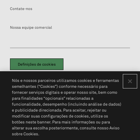
Contate-nos
Nossa equipe comercial
Definições de cookies
Disclaimers Legais
Termos de Uso
Aviso de Cookies
Nós e nossos parceiros utilizamos cookies e ferramentas
Política de Privacidade
Portal de privacidade do cliente (em inglês)
semelhantes (“Cookies”) conforme necessário para
Não Venda Minhas Informações Pessoais
© 2026 S&P Global
fornecer serviços digitais e operar nosso site, bem como
para finalidades “opcionais” relacionadas a
funcionalidade, desempenho (incluindo análise de dados)
e publicidade direcionada. Para aceitar, rejeitar ou
modificar suas configurações de cookies, utilize os
botões neste banner. Para mais informações ou para
alterar sua escolha posteriormente, consulte nosso Aviso
sobre Cookies.