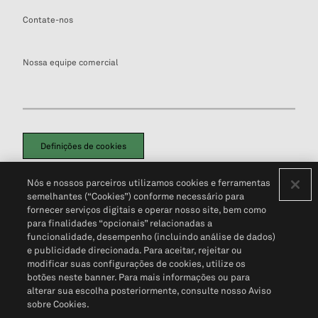
Contate-nos
Nossa equipe comercial
Definições de cookies
Disclaimers Legais
Termos de Uso
Aviso de Cookies
Nós e nossos parceiros utilizamos cookies e ferramentas
Política de Privacidade
Portal de privacidade do cliente (em inglês)
semelhantes (“Cookies”) conforme necessário para
Não Venda Minhas Informações Pessoais
© 2026 S&P Global
fornecer serviços digitais e operar nosso site, bem como
para finalidades “opcionais” relacionadas a
funcionalidade, desempenho (incluindo análise de dados)
e publicidade direcionada. Para aceitar, rejeitar ou
modificar suas configurações de cookies, utilize os
botões neste banner. Para mais informações ou para
alterar sua escolha posteriormente, consulte nosso Aviso
sobre Cookies.