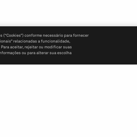
s (“Cookies”) conforme necessário para fornecer
ionais” relacionadas a funcionalidade,
ara aceitar, rejeitar ou modificar suas
informações ou para alterar sua escolha
Siga-nos