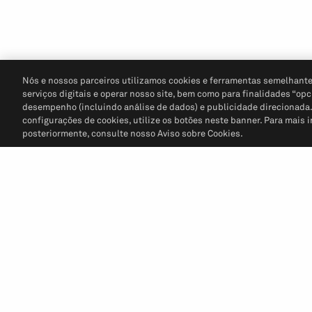
Nós e nossos parceiros utilizamos cookies e ferramentas semelhante
serviços digitais e operar nosso site, bem como para finalidades “opc
desempenho (incluindo análise de dados) e publicidade direcionada. P
configurações de cookies, utilize os botões neste banner. Para mais 
posteriormente, consulte nosso Aviso sobre Cookies.