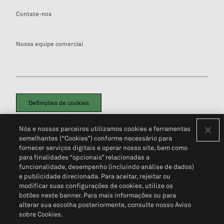
Contate-nos
Nossa equipe comercial
Definições de cookies
Disclaimers Legais
Termos de Uso
Aviso de Cookies
Nós e nossos parceiros utilizamos cookies e ferramentas
Política de Privacidade
Portal de privacidade do cliente (em inglês)
semelhantes (“Cookies”) conforme necessário para
Não Venda Minhas Informações Pessoais
© 2026 S&P Global
fornecer serviços digitais e operar nosso site, bem como
para finalidades “opcionais” relacionadas a
funcionalidade, desempenho (incluindo análise de dados)
e publicidade direcionada. Para aceitar, rejeitar ou
modificar suas configurações de cookies, utilize os
botões neste banner. Para mais informações ou para
alterar sua escolha posteriormente, consulte nosso Aviso
sobre Cookies.