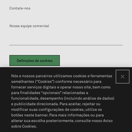
Contate-nos
Nossa equipe comercial
Definições de cookies
Disclaimers Legais
Termos de Uso
Aviso de Cookies
Nós e nossos parceiros utilizamos cookies e ferramentas
Política de Privacidade
Portal de privacidade do cliente (em inglês)
semelhantes (“Cookies”) conforme necessário para
Não Venda Minhas Informações Pessoais
© 2026 S&P Global
fornecer serviços digitais e operar nosso site, bem como
para finalidades “opcionais” relacionadas a
funcionalidade, desempenho (incluindo análise de dados)
e publicidade direcionada. Para aceitar, rejeitar ou
modificar suas configurações de cookies, utilize os
botões neste banner. Para mais informações ou para
alterar sua escolha posteriormente, consulte nosso Aviso
sobre Cookies.