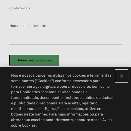
Contate-nos
Nossa equipe comercial
Definições de cookies
Disclaimers Legais
Termos de Uso
Aviso de Cookies
Nós e nossos parceiros utilizamos cookies e ferramentas
Política de Privacidade
Portal de privacidade do cliente (em inglês)
semelhantes (“Cookies”) conforme necessário para
Não Venda Minhas Informações Pessoais
© 2026 S&P Global
fornecer serviços digitais e operar nosso site, bem como
para finalidades “opcionais” relacionadas a
funcionalidade, desempenho (incluindo análise de dados)
e publicidade direcionada. Para aceitar, rejeitar ou
modificar suas configurações de cookies, utilize os
botões neste banner. Para mais informações ou para
alterar sua escolha posteriormente, consulte nosso Aviso
sobre Cookies.